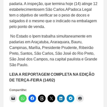
padaria. A inspeção, que termina hoje (14) atinge 12
estabelecimentosem São Carlos.APadoca Legal
tem o objetivo de verificar se o peso de doces e
salgados é o mesmo que o indicado na embalagem
pelo ponto de venda.
No Estado o Ipem trabalha simultaneamente em
padarias em Araçatuba, Araraquara, Bauru,
Campinas, Marília, Presidente Prudente, Ribeirão
Preto, Santos, São Carlos, São José do Rio Preto,
São José dos Campos, na capital paulista e Grande
São Paulo.
LEIA A REPORTAGEM COMPLETA NA EDIÇÃO
DE TERÇA-FEIRA (14/02)
Compartilhe:
Clique
Clique
Clique
Clique
Clique
Clique
Clique
Clique
para
para
para
para
para
para
para
para
enviar
compartilhar
compartilhar
compartilhar
compartilhar
compartilhar
compartilhar
imprimir(abre
um
no
no
no
no
no
no
em