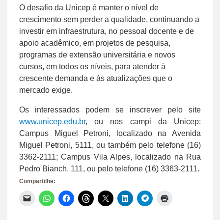
O desafio da Unicep é manter o nível de
crescimento sem perder a qualidade, continuando a
investir em infraestrutura, no pessoal docente e de
apoio acadêmico, em projetos de pesquisa,
programas de extensão universitária e novos
cursos, em todos os níveis, para atender à
crescente demanda e às atualizações que o
mercado exige.
Os interessados podem se inscrever pelo site
www.unicep.edu.br
, ou nos campi da Unicep:
Campus Miguel Petroni, localizado na Avenida
Miguel Petroni, 5111, ou também pelo telefone (16)
3362-2111; Campus Vila Alpes, localizado na Rua
Pedro Bianch, 111, ou pelo telefone (16) 3363-2111.
Compartilhe:
Clique
Clique
Clique
Clique
Clique
Clique
Clique
Clique
para
para
para
para
para
para
para
para
enviar
compartilhar
compartilhar
compartilhar
compartilhar
compartilhar
compartilhar
imprimir(abre
um
no
no
no
no
no
no
em