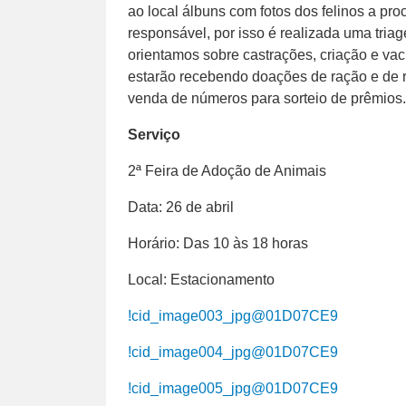
ao local álbuns com fotos dos felinos a pr
responsável, por isso é realizada uma tri
orientamos sobre castrações, criação e vac
estarão recebendo doações de ração e de 
venda de números para sorteio de prêmi
Serviço
2ª Feira de Adoção de Animais
Data: 26 de abril
Horário: Das 10 às 18 horas
Local: Estacionamento
!cid_image003_jpg@01D07CE9
!cid_image004_jpg@01D07CE9
!cid_image005_jpg@01D07CE9