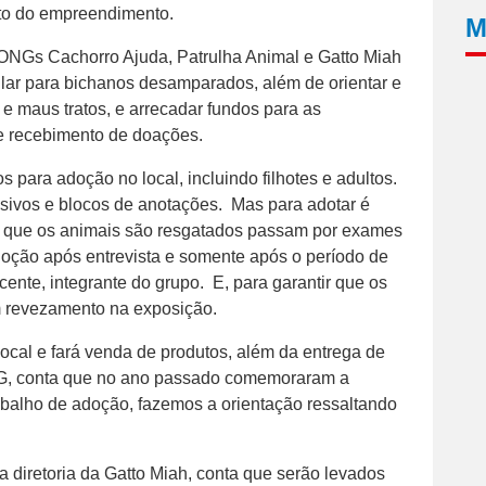
nto do empreendimento.
M
s ONGs Cachorro Ajuda, Patrulha Animal e Gatto Miah
 lar para bichanos desamparados, além de orientar e
e maus tratos, e arrecadar fundos para as
s e recebimento de doações.
s para adoção no local, incluindo filhotes e adultos.
ivos e blocos de anotações. Mas para adotar é
m que os animais são resgatados passam por exames
doção após entrevista e somente após o período de
nte, integrante do grupo. E, para garantir que os
m revezamento na exposição.
ocal e fará venda de produtos, além da entrega de
 ONG, conta que no ano passado comemoraram a
abalho de adoção, fazemos a orientação ressaltando
 diretoria da Gatto Miah, conta que serão levados