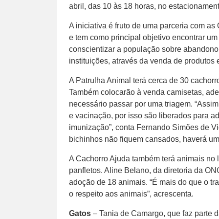
abril, das 10 às 18 horas, no estacioname
A iniciativa é fruto de uma parceria com a
e tem como principal objetivo encontrar um
conscientizar a população sobre abandono 
instituições, através da venda de produto
A Patrulha Animal terá cerca de 30 cachorro
Também colocarão à venda camisetas, ades
necessário passar por uma triagem. “Assi
e vacinação, por isso são liberados para a
imunização”, conta Fernando Simões de Vice
bichinhos não fiquem cansados, haverá u
A Cachorro Ajuda também terá animais no l
panfletos. Aline Belano, da diretoria da
adoção de 18 animais. “É mais do que o tr
o respeito aos animais”, acrescenta.
Gatos
– Tania de Camargo, que faz parte da