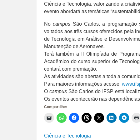
Ciência e Tecnologia, valorizando a criativi
evento abordará as temáticas “sustentabil
No
campus
São Carlos, a programação ser
voltados aos três cursos oferecidos pela i
de Tecnologia em Análise e Desenvolvime
Manutenção de Aeronaves.
Terá também a II Olimpíada de Program
Acadêmico do curso superior de Tecnolog
contará com premiação.
As atividades são abertas a toda a comuni
Para maiores informações acesse:
www.ifs
O
campus
São Carlos do IFSP está localiz
Os eventos acontecerão nas dependência
Compartilhe:
Clique
Clique
Clique
Clique
Clique
Clique
Clique
para
para
para
para
para
para
para
enviar
compartilhar
compartilhar
compartilhar
compartilhar
compartilhar
compar
um
no
no
no
no
no
no
link
WhatsApp(abre
Facebook(abre
Threads(abre
X(abre
LinkedIn(abr
Telegr
Ciência e Tecnologia
por
em
em
em
em
em
em