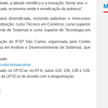
dade, a atitude científica e a inovação. Neste ano, o
M
idade, economia verde e erradicação da pobreza”.
á diversificada, incluindo palestras e minicursos
nstituição: curso Técnico em Comércio, curso superior
nto de Sistemas e curso superior de Tecnologia em
ação do IFSP São Carlos, organizada pelo Centro
ia em Análise e Desenvolvimento de Sistemas, que
dade.
p.edu.br/saocarlos
ado na UFSCar, no AT-6, salas 119, 136, 138 e 139.
s da UFSCar de acordo com a programação.
Clique
para
tilhar
imprimir(abre
em
e
am(abre
nova
janela)