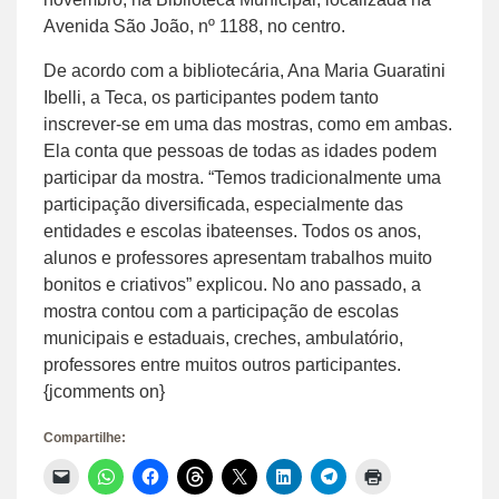
Avenida São João, nº 1188, no centro.
De acordo com a bibliotecária, Ana Maria Guaratini
Ibelli, a Teca, os participantes podem tanto
inscrever-se em uma das mostras, como em ambas.
Ela conta que pessoas de todas as idades podem
participar da mostra. “Temos tradicionalmente uma
participação diversificada, especialmente das
entidades e escolas ibateenses. Todos os anos,
alunos e professores apresentam trabalhos muito
bonitos e criativos” explicou. No ano passado, a
mostra contou com a participação de escolas
municipais e estaduais, creches, ambulatório,
professores entre muitos outros participantes.
{jcomments on}
Compartilhe:
Clique
Clique
Clique
Clique
Clique
Clique
Clique
Clique
para
para
para
para
para
para
para
para