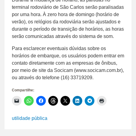
terminal rodoviário de São Carlos serão paralisadas
por uma hora. À zero hora de domingo (horário de
verão), os relógios da rodoviária serão ajustados e
durante o período de transição de horários, as horas
serão comunicadas através do sistema de som.
Para esclarecer eventuais dúvidas sobre os
horários de embarque, os usuários podem entrar em
contato diretamente com as empresas de ônibus,
por meio de site da Socicam (www.socicam.com.br),
ou através do telefone (16) 33719209.
Compartilhe:
Clique
Clique
Clique
Clique
Clique
Clique
Clique
Clique
para
para
para
para
para
para
para
para
enviar
compartilhar
compartilhar
compartilhar
compartilhar
compartilhar
compartilhar
imprimir(abre
um
no
no
no
no
no
no
em
link
WhatsApp(abre
Facebook(abre
Threads(abre
X(abre
LinkedIn(abre
Telegram(abre
nova
utilidade pública
por
em
em
em
em
em
em
janela)
e-
nova
nova
nova
nova
nova
nova
mail
janela)
janela)
janela)
janela)
janela)
janela)
para
um