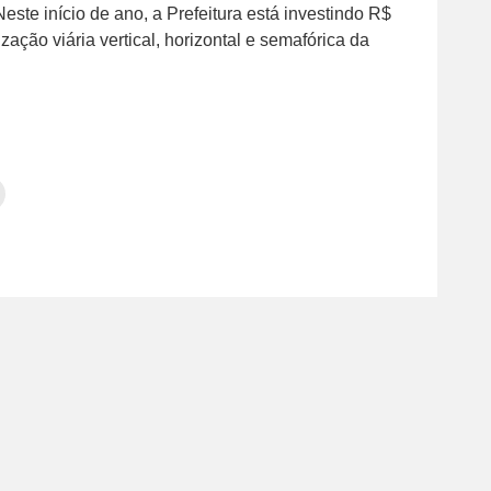
Neste início de ano, a Prefeitura está investindo R$
zação viária vertical, horizontal e semafórica da
Clique
para
tilhar
imprimir(abre
em
e
am(abre
nova
janela)