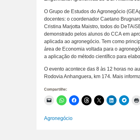
O Grupo de Estudos do Agronegócio (GEAgr
docentes: o coordenador Caetano Brugnaro
Cristina Marjotta Maistro, todos do DeTAiSE
demonstrado pelos alunos do CCA em apro
aplicada ao agronegócio. Tem como principa
área de Economia voltada para o agronegó
a aplicação do método científico para elab
O evento acontece das 8 às 12 horas no au
Rodovia Anhanguera, km 174. Mais informa
Compartilhe:
Clique
Clique
Clique
Clique
Clique
Clique
Clique
para
para
para
para
para
para
para
enviar
compartilhar
compartilhar
compartilhar
compartilhar
compartilhar
compar
um
no
no
no
no
no
no
link
WhatsApp(abre
Facebook(abre
Threads(abre
X(abre
LinkedIn(abr
Telegr
Agronegócio
por
em
em
em
em
em
em
e-
nova
nova
nova
nova
nova
nova
mail
janela)
janela)
janela)
janela)
janela)
janela)
para
um
amigo(abre