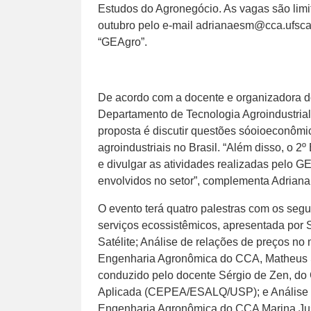
Estudos do Agronegócio. As vagas são limit
outubro pelo e-mail adrianaesm@cca.ufsca
“GEAgro”.
De acordo com a docente e organizadora do
Departamento de Tecnologia Agroindustri
proposta é discutir questões sóoioeconômi
agroindustriais no Brasil. “Além disso, o 2
e divulgar as atividades realizadas pelo
envolvidos no setor”, complementa Adriana
O evento terá quatro palestras com os segu
serviços ecossistêmicos, apresentada por 
Satélite; Análise de relações de preços no
Engenharia Agronômica do CCA, Matheus Sl
conduzido pelo docente Sérgio de Zen, d
Aplicada (CEPEA/ESALQ/USP); e Análise d
Engenharia Agronômica do CCA Marina Jus