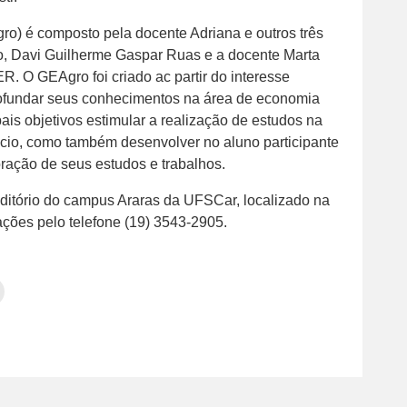
o) é composto pela docente Adriana e outros três
, Davi Guilherme Gaspar Ruas e a docente Marta
R. O GEAgro foi criado ac partir do interesse
fundar seus conhecimentos na área de economia
is objetivos estimular a realização de estudos na
cio, como também desenvolver no aluno participante
oração de seus estudos e trabalhos.
ditório do campus Araras da UFSCar, localizado na
ções pelo telefone (19) 3543-2905.
Clique
para
tilhar
imprimir(abre
em
e
am(abre
nova
janela)