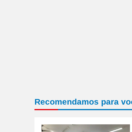
em
nova
janela)
Recomendamos para vo