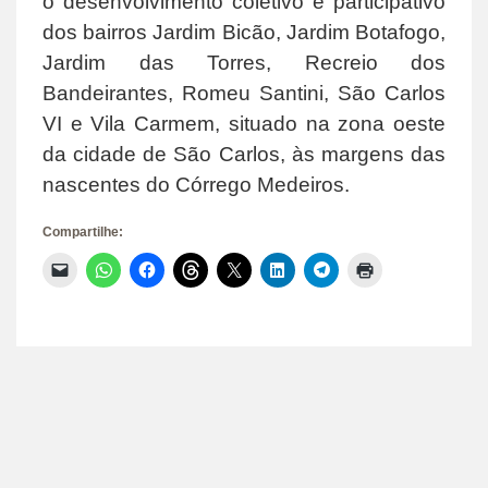
o desenvolvimento coletivo e participativo
dos bairros Jardim Bicão, Jardim Botafogo,
Jardim das Torres, Recreio dos
Bandeirantes, Romeu Santini, São Carlos
VI e Vila Carmem, situado na zona oeste
da cidade de São Carlos, às margens das
nascentes do Córrego Medeiros.
Compartilhe:
Clique
Clique
Clique
Clique
Clique
Clique
Clique
Clique
para
para
para
para
para
para
para
para
enviar
compartilhar
compartilhar
compartilhar
compartilhar
compartilhar
compartilhar
imprimir(abre
um
no
no
no
no
no
no
em
link
WhatsApp(abre
Facebook(abre
Threads(abre
X(abre
LinkedIn(abre
Telegram(abre
nova
por
em
em
em
em
em
em
janela)
e-
nova
nova
nova
nova
nova
nova
mail
janela)
janela)
janela)
janela)
janela)
janela)
para
um
amigo(abre
em
nova
janela)