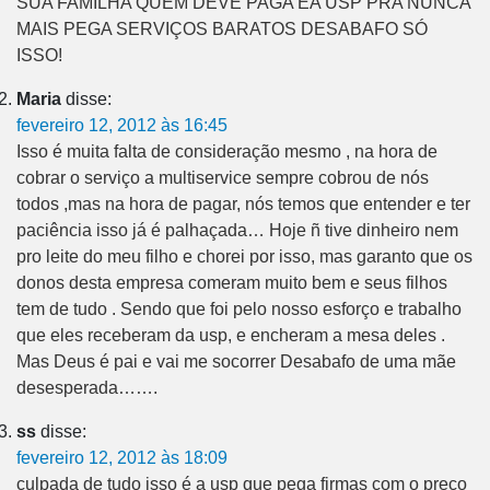
SUA FAMILHA QUEM DEVE PAGA ÉA USP PRA NUNCA
MAIS PEGA SERVIÇOS BARATOS DESABAFO SÓ
ISSO!
Maria
disse:
fevereiro 12, 2012 às 16:45
Isso é muita falta de consideração mesmo , na hora de
cobrar o serviço a multiservice sempre cobrou de nós
todos ,mas na hora de pagar, nós temos que entender e ter
paciência isso já é palhaçada… Hoje ñ tive dinheiro nem
pro leite do meu filho e chorei por isso, mas garanto que os
donos desta empresa comeram muito bem e seus filhos
tem de tudo . Sendo que foi pelo nosso esforço e trabalho
que eles receberam da usp, e encheram a mesa deles .
Mas Deus é pai e vai me socorrer Desabafo de uma mãe
desesperada…….
ss
disse:
fevereiro 12, 2012 às 18:09
culpada de tudo isso é a usp que pega firmas com o preço