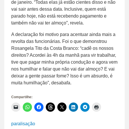
de janeiro. “Todas elas já estão cientes disso e não
vai sair antes dessa data. Inclusive, quem está
parado hoje, não está recebendo pagamento e
também não vai ter almoço”, revela.
A declaração foi motivo para acentuar ainda mais a
revolta das funcionárias. Foi o que demonstrou
Rosangela Tito da Costa Branco: “cadê os nossos
direitos? Acordei às 4h da manhã para vir trabalhar,
tive que pagar minha própria condução e agora vem
nos humilhar e falar que não vai dar almoço? E vai
deixar a gente passar fome? Isso é um absurdo, é
muita humilhação”, desabafa.
Compartilhe:
Clique
Clique
Clique
Clique
Clique
Clique
Clique
Clique
para
para
para
para
para
para
para
para
enviar
compartilhar
compartilhar
compartilhar
compartilhar
compartilhar
compartilhar
imprimir(abre
um
no
no
no
no
no
no
em
link
WhatsApp(abre
Facebook(abre
Threads(abre
X(abre
LinkedIn(abre
Telegram(abre
nova
paralisação
por
em
em
em
em
em
em
janela)
e-
nova
nova
nova
nova
nova
nova