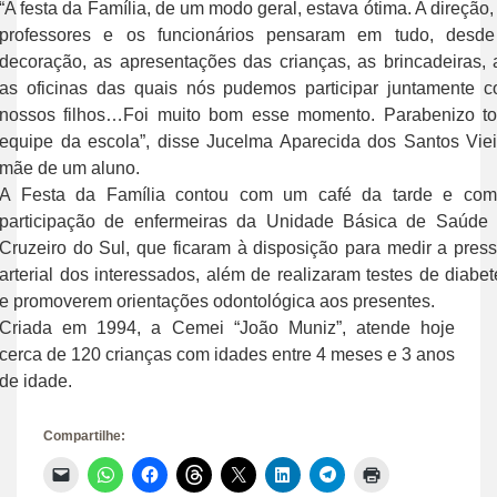
“A festa da Família, de um modo geral, estava ótima. A direção,
professores e os funcionários pensaram em tudo, desd
decoração, as apresentações das crianças, as brincadeiras, 
as oficinas das quais nós pudemos participar juntamente 
nossos filhos…Foi muito bom esse momento. Parabenizo t
equipe da escola”, disse Jucelma Aparecida dos Santos Viei
mãe de um aluno.
A Festa da Família contou com um café da tarde e co
participação de enfermeiras da Unidade Básica de Saúde
Cruzeiro do Sul, que ficaram à disposição para medir a pres
arterial dos interessados, além de realizaram testes de diabet
e promoverem orientações odontológica aos presentes.
Criada em 1994, a Cemei “João Muniz”, atende hoje
cerca de 120 crianças com idades entre 4 meses e 3 anos
de idade.
Compartilhe:
Clique
Clique
Clique
Clique
Clique
Clique
Clique
Clique
para
para
para
para
para
para
para
para