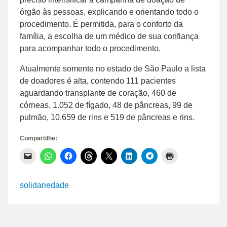
órgão às pessoas, explicando e orientando todo o
procedimento. É permitida, para o conforto da
família, a escolha de um médico de sua confiança
para acompanhar todo o procedimento.
Atualmente somente no estado de São Paulo a lista
de doadores é alta, contendo 111 pacientes
aguardando transplante de coração, 460 de
córneas, 1.052 de fígado, 48 de pâncreas, 99 de
pulmão, 10.659 de rins e 519 de pâncreas e rins.
Compartilhe:
Clique
Clique
Clique
Clique
Clique
Clique
Clique
Clique
para
para
para
para
para
para
para
para
enviar
compartilhar
compartilhar
compartilhar
compartilhar
compartilhar
compartilhar
imprimir(abre
um
no
no
no
no
no
no
em
link
WhatsApp(abre
Facebook(abre
Threads(abre
X(abre
LinkedIn(abre
Telegram(abre
nova
solidariedade
por
em
em
em
em
em
em
janela)
e-
nova
nova
nova
nova
nova
nova
mail
janela)
janela)
janela)
janela)
janela)
janela)
para
um
amigo(abre
em