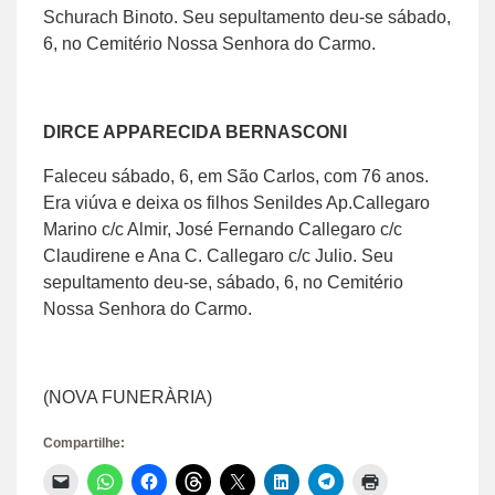
Schurach Binoto. Seu sepultamento deu-se sábado,
6, no Cemitério Nossa Senhora do Carmo.
DIRCE APPARECIDA BERNASCONI
Faleceu sábado, 6, em São Carlos, com 76 anos.
Era viúva e deixa os filhos Senildes Ap.Callegaro
Marino c/c Almir, José Fernando Callegaro c/c
Claudirene e Ana C. Callegaro c/c Julio. Seu
sepultamento deu-se, sábado, 6, no Cemitério
Nossa Senhora do Carmo.
(NOVA FUNERÀRIA)
Compartilhe:
Clique
Clique
Clique
Clique
Clique
Clique
Clique
Clique
para
para
para
para
para
para
para
para