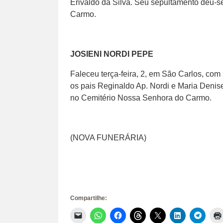
Erivaldo da Silva. Seu sepultamento deu-se
Carmo.
JOSIENI NORDI PEPE
Faleceu terça-feira, 2, em São Carlos, co
os pais Reginaldo Ap. Nordi e Maria Denise
no Cemitério Nossa Senhora do Carmo.
(NOVA FUNERÁRIA)
Compartilhe:
Clique
Clique
Clique
Clique
Clique
Clique
Clique
para
para
para
para
para
para
para