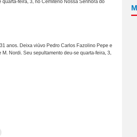
 quarta-feira, 3, no Cemitério Nossa Senhora do
M
m 31 anos. Deixa viúvo Pedro Carlos Fazolino Pepe e
 M. Nordi. Seu sepultamento deu-se quarta-feira, 3,
Clique
para