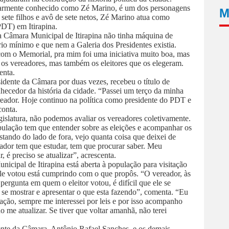
ente conhecido como Zé Marino, é um dos personagens
M
 sete filhos e avô de sete netos, Zé Marino atua como
PDT) em Itirapina.
 Câmara Municipal de Itirapina não tinha máquina de
io mínimo e que nem a Galeria dos Presidentes existia.
com o Memorial, pra mim foi uma iniciativa muito boa, mas
os vereadores, mas também os eleitores que os elegeram.
enta.
idente da Câmara por duas vezes, recebeu o título de
ecedor da história da cidade. “Passei um terço da minha
reador. Hoje continuo na política como presidente do PDT e
conta.
latura, não podemos avaliar os vereadores coletivamente.
pulação tem que entender sobre as eleições e acompanhar os
stando do lado de fora, vejo quanta coisa que deixei de
ador tem que estudar, tem que procurar saber. Meu
 é preciso se atualizar”, acrescenta.
icipal de Itirapina está aberta à população para visitação
 ele votou está cumprindo com o que propôs. “O vereador, às
pergunta em quem o eleitor votou, é difícil que ele se
se mostrar e apresentar o que esta fazendo”, comenta. “Eu
lação, sempre me interessei por leis e por isso acompanho
 me atualizar. Se tiver que voltar amanhã, não terei
ente da Câmara, Antônio Rafael Sanches, e os demais