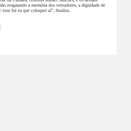
 estão resgatando a memória dos vereadores, a dignidade de
esse fui eu que coloquei aí”, finaliza.
Clique
para
tilhar
imprimir(abre
em
e
am(abre
nova
janela)