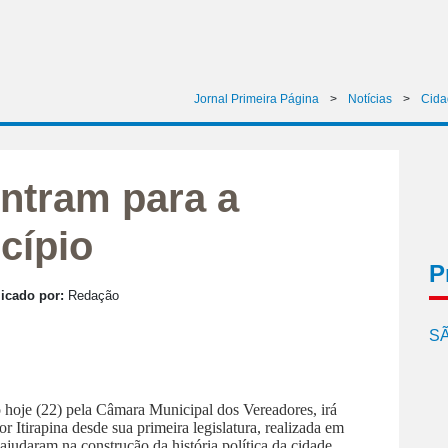
Jornal Primeira Página
>
Notícias
>
Cida
ntram para a
cípio
P
icado por:
Redação
SÃ
hoje (22) pela Câmara Municipal dos Vereadores, irá
Itirapina desde sua primeira legislatura, realizada em
judaram na construção da história política da cidade.