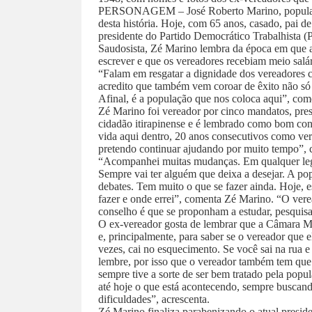
PERSONAGEM – José Roberto Marino, popularm
desta história. Hoje, com 65 anos, casado, pai de
presidente do Partido Democrático Trabalhista (
Saudosista, Zé Marino lembra da época em que a
escrever e que os vereadores recebiam meio salár
“Falam em resgatar a dignidade dos vereadores 
acredito que também vem coroar de êxito não só 
Afinal, é a população que nos coloca aqui”, com
Zé Marino foi vereador por cinco mandatos, pres
cidadão itirapinense e é lembrado como bom conh
vida aqui dentro, 20 anos consecutivos como ve
pretendo continuar ajudando por muito tempo”, 
“Acompanhei muitas mudanças. Em qualquer legis
Sempre vai ter alguém que deixa a desejar. A po
debates. Tem muito o que se fazer ainda. Hoje, e
fazer e onde errei”, comenta Zé Marino. “O vere
conselho é que se proponham a estudar, pesquisar,
O ex-vereador gosta de lembrar que a Câmara Mun
e, principalmente, para saber se o vereador que
vezes, cai no esquecimento. Se você sai na rua e 
lembre, por isso que o vereador também tem que 
sempre tive a sorte de ser bem tratado pela popu
até hoje o que está acontecendo, sempre buscando
dificuldades”, acrescenta.
Zé Marino finaliza parabenizando o atual presid