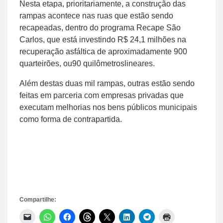
Nesta etapa, prioritariamente, a construção das
rampas acontece nas ruas que estão sendo
recapeadas, dentro do programa Recape São
Carlos, que está investindo R$ 24,1 milhões na
recuperação asfáltica de aproximadamente 900
quarteirões, ou90 quilômetroslineares.
Além destas duas mil rampas, outras estão sendo
feitas em parceria com empresas privadas que
executam melhorias nos bens públicos municipais
como forma de contrapartida.
Compartilhe:
Clique
Clique
Clique
Clique
Clique
Clique
Clique
Clique
para
para
para
para
para
para
para
para