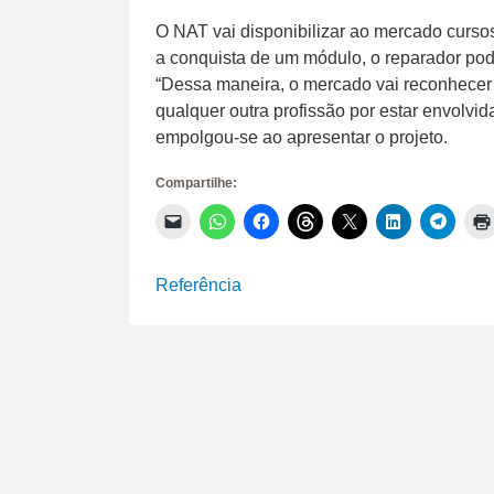
O NAT vai disponibilizar ao mercado cursos 
a conquista de um módulo, o reparador pode
“Dessa maneira, o mercado vai reconhecer 
qualquer outra profissão por estar envolv
empolgou-se ao apresentar o projeto.
Compartilhe:
Clique
Clique
Clique
Clique
Clique
Clique
Clique
para
para
para
para
para
para
para
enviar
compartilhar
compartilhar
compartilhar
compartilhar
compartilhar
compar
um
no
no
no
no
no
no
link
WhatsApp(abre
Facebook(abre
Threads(abre
X(abre
LinkedIn(abr
Telegr
Referência
por
em
em
em
em
em
em
e-
nova
nova
nova
nova
nova
nova
mail
janela)
janela)
janela)
janela)
janela)
janela)
para
um
amigo(abre
em
nova
janela)