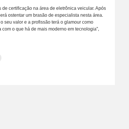
de certificação na área de eletrônica veicular. Após
rá ostentar um brasão de especialista nesta área.
o seu valor e a profissão terá o glamour como
ida com o que há de mais moderno em tecnologia”,
Clique
para
tilhar
imprimir(abre
em
e
am(abre
nova
janela)