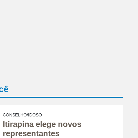
cê
CONSELHO/IDOSO
Itirapina elege novos
representantes