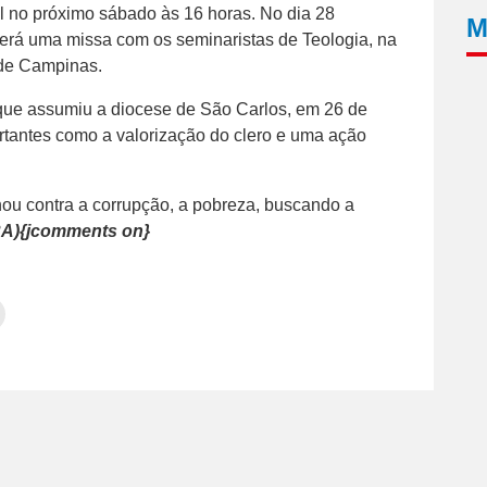
l no próximo sábado às 16 horas. No dia 28
M
erá uma missa com os seminaristas de Teologia, na
de Campinas.
ue assumiu a diocese de São Carlos, em 26 de
rtantes como a valorização do clero e uma ação
onou contra a corrupção, a pobreza, buscando a
A){jcomments on}
Clique
para
tilhar
imprimir(abre
em
e
am(abre
nova
janela)