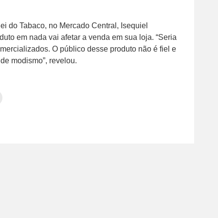
ei do Tabaco, no Mercado Central, Isequiel
oduto em nada vai afetar a venda em sua loja. “Seria
ercializados. O público desse produto não é fiel e
 de modismo”, revelou.
Clique
para
tilhar
imprimir(abre
em
e
am(abre
nova
janela)