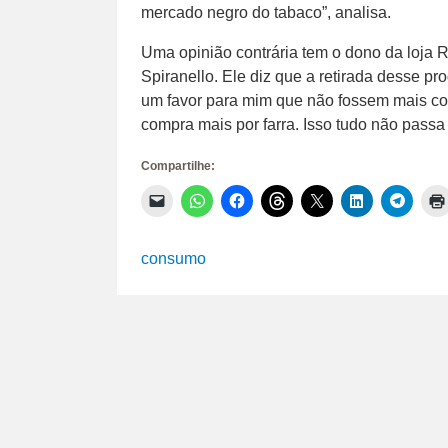
mercado negro do tabaco”, analisa.
Uma opinião contrária tem o dono da loja R
Spiranello. Ele diz que a retirada desse pr
um favor para mim que não fossem mais com
compra mais por farra. Isso tudo não passa
Compartilhe:
Clique
Clique
Clique
Clique
Clique
Clique
Clique
para
para
para
para
para
para
para
enviar
compartilhar
compartilhar
compartilhar
compartilhar
compartilhar
compar
um
no
no
no
no
no
no
link
WhatsApp(abre
Facebook(abre
Threads(abre
X(abre
LinkedIn(abr
Telegr
consumo
por
em
em
em
em
em
em
e-
nova
nova
nova
nova
nova
nova
mail
janela)
janela)
janela)
janela)
janela)
janela)
para
um
amigo(abre
em
nova
janela)