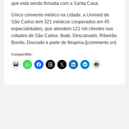
que está sendo firmada com a Santa Casa.
Ùnico convenio médico na cidade, a Unimed de
São Carlos tem 321 médicos cooperados em 45
especialidades, que atendem 121 mil clientes nas
cidades de São Carlos, Ibaté, Descalvado, Ribeirão
Bonito, Dourado e parte de Itirapina.{jcomments on}
Compartilhe:
Clique
Clique
Clique
Clique
Clique
Clique
Clique
Clique
para
para
para
para
para
para
para
para
enviar
compartilhar
compartilhar
compartilhar
compartilhar
compartilhar
compartilhar
imprimir(abre
um
no
no
no
no
no
no
em
link
WhatsApp(abre
Facebook(abre
Threads(abre
X(abre
LinkedIn(abre
Telegram(abre
nova
por
em
em
em
em
em
em
janela)
e-
nova
nova
nova
nova
nova
nova
mail
janela)
janela)
janela)
janela)
janela)
janela)
para
um
amigo(abre
em
nova
janela)