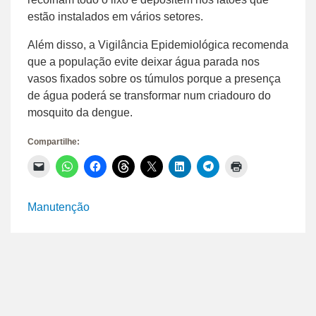
estão instalados em vários setores.
Além disso, a Vigilância Epidemiológica recomenda
que a população evite deixar água parada nos
vasos fixados sobre os túmulos porque a presença
de água poderá se transformar num criadouro do
mosquito da dengue.
Compartilhe:
Clique
Clique
Clique
Clique
Clique
Clique
Clique
Clique
para
para
para
para
para
para
para
para
enviar
compartilhar
compartilhar
compartilhar
compartilhar
compartilhar
compartilhar
imprimir(abre
um
no
no
no
no
no
no
em
link
WhatsApp(abre
Facebook(abre
Threads(abre
X(abre
LinkedIn(abre
Telegram(abre
nova
Manutenção
por
em
em
em
em
em
em
janela)
e-
nova
nova
nova
nova
nova
nova
mail
janela)
janela)
janela)
janela)
janela)
janela)
para
um
amigo(abre
em
nova
janela)