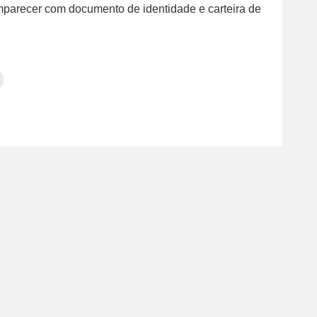
mparecer com documento de identidade e carteira de
Clique
para
tilhar
imprimir(abre
em
e
am(abre
nova
janela)