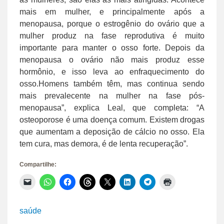
mais em mulher, e principalmente após a
menopausa, porque o estrogênio do ovário que a
mulher produz na fase reprodutiva é muito
importante para manter o osso forte. Depois da
menopausa o ovário não mais produz esse
hormônio, e isso leva ao enfraquecimento do
osso.Homens também têm, mas continua sendo
mais prevalecente na mulher na fase pós-
menopausa”, explica Leal, que completa: “A
osteoporose é uma doença comum. Existem drogas
que aumentam a deposição de cálcio no osso. Ela
tem cura, mas demora, é de lenta recuperação”.
Compartilhe:
Clique
Clique
Clique
Clique
Clique
Clique
Clique
Clique
para
para
para
para
para
para
para
para
enviar
compartilhar
compartilhar
compartilhar
compartilhar
compartilhar
compartilhar
imprimir(abre
um
no
no
no
no
no
no
em
link
WhatsApp(abre
Facebook(abre
Threads(abre
X(abre
LinkedIn(abre
Telegram(abre
nova
saúde
por
em
em
em
em
em
em
janela)
e-
nova
nova
nova
nova
nova
nova