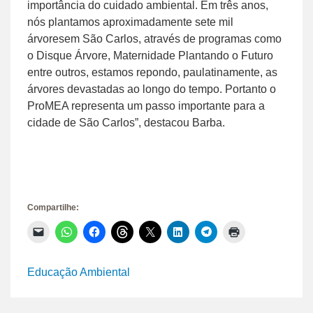
importância do cuidado ambiental. Em três anos,
nós plantamos aproximadamente sete mil
árvoresem São Carlos, através de programas como
o Disque Árvore, Maternidade Plantando o Futuro
entre outros, estamos repondo, paulatinamente, as
árvores devastadas ao longo do tempo. Portanto o
ProMEA representa um passo importante para a
cidade de São Carlos”, destacou Barba.
Compartilhe:
Clique
Clique
Clique
Clique
Clique
Clique
Clique
Clique
para
para
para
para
para
para
para
para
enviar
compartilhar
compartilhar
compartilhar
compartilhar
compartilhar
compartilhar
imprimir(abre
um
no
no
no
no
no
no
em
link
WhatsApp(abre
Facebook(abre
Threads(abre
X(abre
LinkedIn(abre
Telegram(abre
nova
Educação Ambiental
por
em
em
em
em
em
em
janela)
e-
nova
nova
nova
nova
nova
nova
mail
janela)
janela)
janela)
janela)
janela)
janela)
para
um