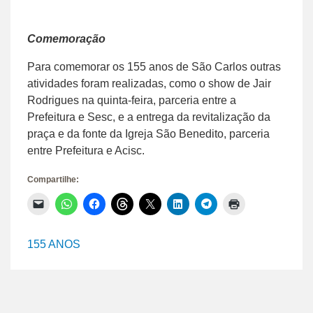
Comemoração
Para comemorar os 155 anos de São Carlos outras
atividades foram realizadas, como o show de Jair
Rodrigues na quinta-feira, parceria entre a
Prefeitura e Sesc, e a entrega da revitalização da
praça e da fonte da Igreja São Benedito, parceria
entre Prefeitura e Acisc.
Compartilhe:
Clique
Clique
Clique
Clique
Clique
Clique
Clique
Clique
para
para
para
para
para
para
para
para
enviar
compartilhar
compartilhar
compartilhar
compartilhar
compartilhar
compartilhar
imprimir(abre
um
no
no
no
no
no
no
em
link
WhatsApp(abre
Facebook(abre
Threads(abre
X(abre
LinkedIn(abre
Telegram(abre
nova
155 ANOS
por
em
em
em
em
em
em
janela)
e-
nova
nova
nova
nova
nova
nova
mail
janela)
janela)
janela)
janela)
janela)
janela)
para
um
amigo(abre
em
nova