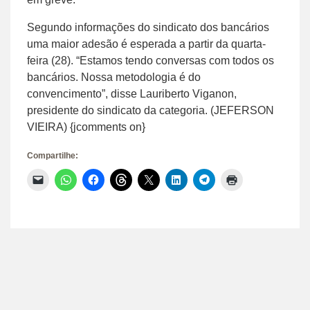
Segundo informações do sindicato dos bancários
uma maior adesão é esperada a partir da quarta-
feira (28). “Estamos tendo conversas com todos os
bancários. Nossa metodologia é do
convencimento”, disse Lauriberto Viganon,
presidente do sindicato da categoria. (JEFERSON
VIEIRA) {jcomments on}
Compartilhe:
Clique
Clique
Clique
Clique
Clique
Clique
Clique
Clique
para
para
para
para
para
para
para
para
enviar
compartilhar
compartilhar
compartilhar
compartilhar
compartilhar
compartilhar
imprimir(abre
um
no
no
no
no
no
no
em
link
WhatsApp(abre
Facebook(abre
Threads(abre
X(abre
LinkedIn(abre
Telegram(abre
nova
por
em
em
em
em
em
em
janela)
e-
nova
nova
nova
nova
nova
nova
mail
janela)
janela)
janela)
janela)
janela)
janela)
para
um
amigo(abre
em
nova
janela)