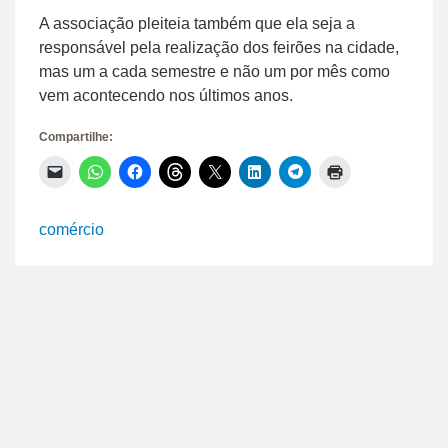
A associação pleiteia também que ela seja a
responsável pela realização dos feirões na cidade,
mas um a cada semestre e não um por mês como
vem acontecendo nos últimos anos.
Compartilhe:
Clique
Clique
Clique
Clique
Clique
Clique
Clique
Clique
para
para
para
para
para
para
para
para
enviar
compartilhar
compartilhar
compartilhar
compartilhar
compartilhar
compartilhar
imprimir(abre
um
no
no
no
no
no
no
em
link
WhatsApp(abre
Facebook(abre
Threads(abre
X(abre
LinkedIn(abre
Telegram(abre
nova
comércio
por
em
em
em
em
em
em
janela)
e-
nova
nova
nova
nova
nova
nova
mail
janela)
janela)
janela)
janela)
janela)
janela)
para
um
amigo(abre
em
nova
janela)