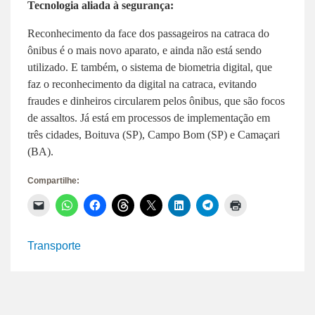
Tecnologia aliada à segurança:
Reconhecimento da face dos passageiros na catraca do
ônibus é o mais novo aparato, e ainda não está sendo
utilizado. E também, o sistema de biometria digital, que
faz o reconhecimento da digital na catraca, evitando
fraudes e dinheiros circularem pelos ônibus, que são focos
de assaltos. Já está em processos de implementação em
três cidades, Boituva (SP), Campo Bom (SP) e Camaçari
(BA).
Compartilhe:
Clique
Clique
Clique
Clique
Clique
Clique
Clique
Clique
para
para
para
para
para
para
para
para
enviar
compartilhar
compartilhar
compartilhar
compartilhar
compartilhar
compartilhar
imprimir(abre
um
no
no
no
no
no
no
em
link
WhatsApp(abre
Facebook(abre
Threads(abre
X(abre
LinkedIn(abre
Telegram(abre
nova
Transporte
por
em
em
em
em
em
em
janela)
e-
nova
nova
nova
nova
nova
nova
mail
janela)
janela)
janela)
janela)
janela)
janela)
para
um
amigo(abre
em
nova