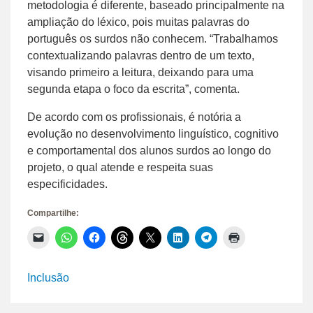
metodologia é diferente, baseado principalmente na
ampliação do léxico, pois muitas palavras do
português os surdos não conhecem. “Trabalhamos
contextualizando palavras dentro de um texto,
visando primeiro a leitura, deixando para uma
segunda etapa o foco da escrita”, comenta.
De acordo com os profissionais, é notória a
evolução no desenvolvimento linguístico, cognitivo
e comportamental dos alunos surdos ao longo do
projeto, o qual atende e respeita suas
especificidades.
Compartilhe:
Clique
Clique
Clique
Clique
Clique
Clique
Clique
Clique
para
para
para
para
para
para
para
para
enviar
compartilhar
compartilhar
compartilhar
compartilhar
compartilhar
compartilhar
imprimir(abre
um
no
no
no
no
no
no
em
link
WhatsApp(abre
Facebook(abre
Threads(abre
X(abre
LinkedIn(abre
Telegram(abre
nova
Inclusão
por
em
em
em
em
em
em
janela)
e-
nova
nova
nova
nova
nova
nova
mail
janela)
janela)
janela)
janela)
janela)
janela)
para