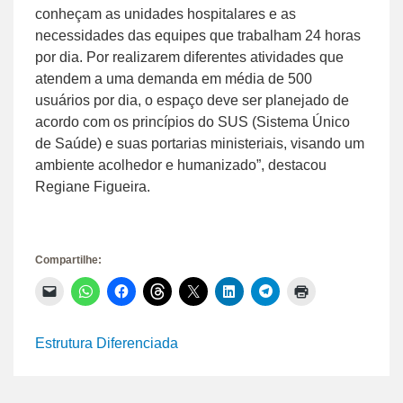
conheçam as unidades hospitalares e as
necessidades das equipes que trabalham 24 horas
por dia. Por realizarem diferentes atividades que
atendem a uma demanda em média de 500
usuários por dia, o espaço deve ser planejado de
acordo com os princípios do SUS (Sistema Único
de Saúde) e suas portarias ministeriais, visando um
ambiente acolhedor e humanizado”, destacou
Regiane Figueira.
Compartilhe:
Clique
Clique
Clique
Clique
Clique
Clique
Clique
Clique
para
para
para
para
para
para
para
para
enviar
compartilhar
compartilhar
compartilhar
compartilhar
compartilhar
compartilhar
imprimir(abre
um
no
no
no
no
no
no
em
link
WhatsApp(abre
Facebook(abre
Threads(abre
X(abre
LinkedIn(abre
Telegram(abre
nova
Estrutura Diferenciada
por
em
em
em
em
em
em
janela)
e-
nova
nova
nova
nova
nova
nova
mail
janela)
janela)
janela)
janela)
janela)
janela)
para
um