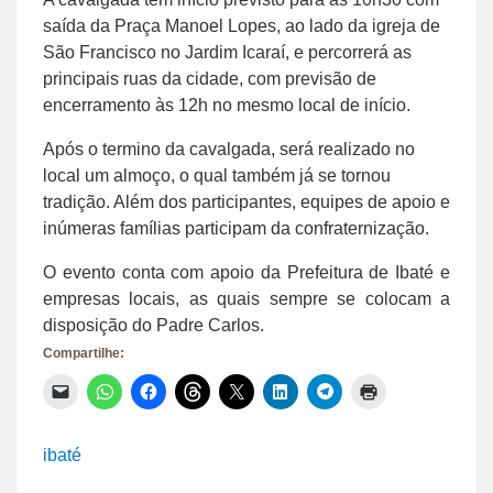
saída da Praça Manoel Lopes, ao lado da igreja de
São Francisco no Jardim Icaraí, e percorrerá as
principais ruas da cidade, com previsão de
encerramento às 12h no mesmo local de início.
Após o termino da cavalgada, será realizado no
local um almoço, o qual também já se tornou
tradição. Além dos participantes, equipes de apoio e
inúmeras famílias participam da confraternização.
O evento conta com apoio da Prefeitura de Ibaté e
empresas locais, as quais sempre se colocam a
disposição do Padre Carlos.
Compartilhe:
Clique
Clique
Clique
Clique
Clique
Clique
Clique
Clique
para
para
para
para
para
para
para
para
enviar
compartilhar
compartilhar
compartilhar
compartilhar
compartilhar
compartilhar
imprimir(abre
um
no
no
no
no
no
no
em
link
WhatsApp(abre
Facebook(abre
Threads(abre
X(abre
LinkedIn(abre
Telegram(abre
nova
ibaté
por
em
em
em
em
em
em
janela)
e-
nova
nova
nova
nova
nova
nova
mail
janela)
janela)
janela)
janela)
janela)
janela)