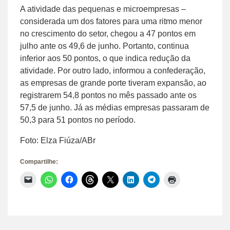
A atividade das pequenas e microempresas –
considerada um dos fatores para uma ritmo menor
no crescimento do setor, chegou a 47 pontos em
julho ante os 49,6 de junho. Portanto, continua
inferior aos 50 pontos, o que indica redução da
atividade. Por outro lado, informou a confederação,
as empresas de grande porte tiveram expansão, ao
registrarem 54,8 pontos no mês passado ante os
57,5 de junho. Já as médias empresas passaram de
50,3 para 51 pontos no período.
Foto: Elza Fiúza/ABr
Compartilhe:
Clique
Clique
Clique
Clique
Clique
Clique
Clique
Clique
para
para
para
para
para
para
para
para
enviar
compartilhar
compartilhar
compartilhar
compartilhar
compartilhar
compartilhar
imprimir(abre
um
no
no
no
no
no
no
em
link
WhatsApp(abre
Facebook(abre
Threads(abre
X(abre
LinkedIn(abre
Telegram(abre
nova
por
em
em
em
em
em
em
janela)
e-
nova
nova
nova
nova
nova
nova
mail
janela)
janela)
janela)
janela)
janela)
janela)