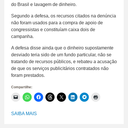
do Brasil e lavagem de dinheiro.
Segundo a defesa, os recursos citados na denúncia
não foram usados para a compra de apoio de
congressistas e constituíam caixa dois de
campanha.
A defesa disse ainda que o dinheiro supostamente
desviado teria sido de um fundo particular, não se
tratando de recursos públicos, e rebateu a acusação
de que os serviços publicitários contratados não
foram prestados.
Compartilhe:
Clique
Clique
Clique
Clique
Clique
Clique
Clique
Clique
para
para
para
para
para
para
para
para
enviar
compartilhar
compartilhar
compartilhar
compartilhar
compartilhar
compartilhar
imprimir(abre
um
no
no
no
no
no
no
em
link
WhatsApp(abre
Facebook(abre
Threads(abre
X(abre
LinkedIn(abre
Telegram(abre
nova
SAIBA MAIS
por
em
em
em
em
em
em
janela)
e-
nova
nova
nova
nova
nova
nova
mail
janela)
janela)
janela)
janela)
janela)
janela)
para