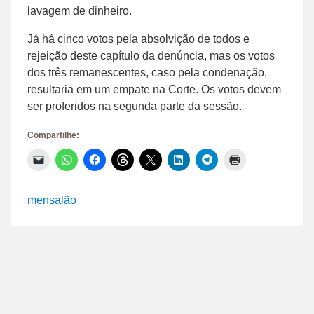
lavagem de dinheiro.
Já há cinco votos pela absolvição de todos e
rejeição deste capítulo da denúncia, mas os votos
dos três remanescentes, caso pela condenação,
resultaria em um empate na Corte. Os votos devem
ser proferidos na segunda parte da sessão.
Compartilhe:
Clique
Clique
Clique
Clique
Clique
Clique
Clique
Clique
para
para
para
para
para
para
para
para
enviar
compartilhar
compartilhar
compartilhar
compartilhar
compartilhar
compartilhar
imprimir(abre
um
no
no
no
no
no
no
em
link
WhatsApp(abre
Facebook(abre
Threads(abre
X(abre
LinkedIn(abre
Telegram(abre
nova
mensalão
por
em
em
em
em
em
em
janela)
e-
nova
nova
nova
nova
nova
nova
mail
janela)
janela)
janela)
janela)
janela)
janela)
para
um
amigo(abre
em
nova
janela)