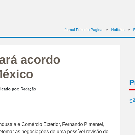
Jornal Primeira Página
>
Notícias
>
B
ará acordo
México
P
icado por:
Redação
SÃ
Indústria e Comércio Exterior, Fernando Pimentel,
a retomar as negociações de uma possível revisão do