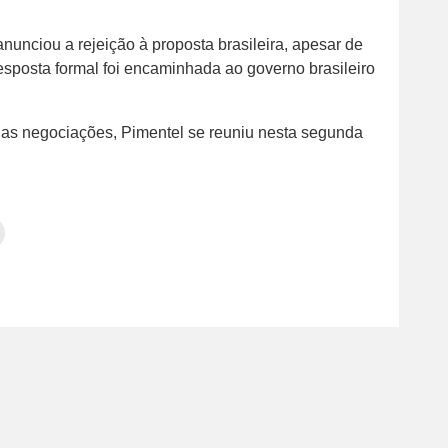
nunciou a rejeição à proposta brasileira, apesar de
sposta formal foi encaminhada ao governo brasileiro
 as negociações, Pimentel se reuniu nesta segunda
Clique
para
tilhar
imprimir(abre
em
e
am(abre
nova
janela)