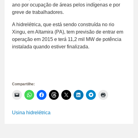
ano por ocupação de áreas pelos indígenas e por
greve de trabalhadores.
A hidrelétrica, que está sendo construída no rio
Xingu, em Altamira (PA), tem previsão de entrar em
operação em 2015 e terá 11,2 mil MW de potência
instalada quando estiver finalizada.
Compartilhe:
Clique
Clique
Clique
Clique
Clique
Clique
Clique
Clique
para
para
para
para
para
para
para
para
enviar
compartilhar
compartilhar
compartilhar
compartilhar
compartilhar
compartilhar
imprimir(abre
um
no
no
no
no
no
no
em
link
WhatsApp(abre
Facebook(abre
Threads(abre
X(abre
LinkedIn(abre
Telegram(abre
nova
Usina hidrelétrica
por
em
em
em
em
em
em
janela)
e-
nova
nova
nova
nova
nova
nova
mail
janela)
janela)
janela)
janela)
janela)
janela)
para
um
amigo(abre
em