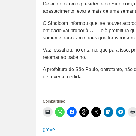
De acordo com o presidente do Sindicom, c
abastecimento levaria mais de uma seman
O Sindicom informou que, se houver acordo
entidade vai propor à CET e à prefeitura qu
somente para caminhões que transportam c
Vaz ressaltou, no entanto, que para isso, 
retornar ao trabalho.
A prefeitura de São Paulo, entretanto, não
de rever a medida.
Compartilhe:
Clique
Clique
Clique
Clique
Clique
Clique
Clique
para
para
para
para
para
para
para
enviar
compartilhar
compartilhar
compartilhar
compartilhar
compartilhar
compar
um
no
no
no
no
no
no
link
WhatsApp(abre
Facebook(abre
Threads(abre
X(abre
LinkedIn(abr
Telegr
greve
por
em
em
em
em
em
em
e-
nova
nova
nova
nova
nova
nova