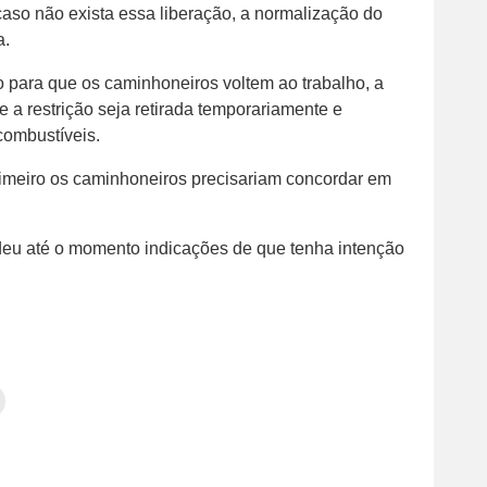
aso não exista essa liberação, a normalização do
a.
 para que os caminhoneiros voltem ao trabalho, a
e a restrição seja retirada temporariamente e
ombustíveis.
primeiro os caminhoneiros precisariam concordar em
 deu até o momento indicações de que tenha intenção
Clique
para
tilhar
imprimir(abre
em
e
am(abre
nova
janela)