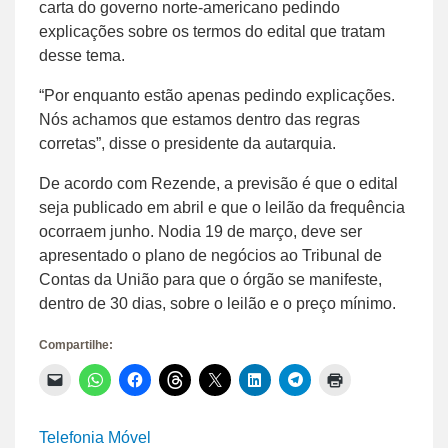
carta do governo norte-americano pedindo
explicações sobre os termos do edital que tratam
desse tema.
“Por enquanto estão apenas pedindo explicações.
Nós achamos que estamos dentro das regras
corretas”, disse o presidente da autarquia.
De acordo com Rezende, a previsão é que o edital
seja publicado em abril e que o leilão da frequência
ocorraem junho. Nodia 19 de março, deve ser
apresentado o plano de negócios ao Tribunal de
Contas da União para que o órgão se manifeste,
dentro de 30 dias, sobre o leilão e o preço mínimo.
Compartilhe:
Clique
Clique
Clique
Clique
Clique
Clique
Clique
Clique
para
para
para
para
para
para
para
para
enviar
compartilhar
compartilhar
compartilhar
compartilhar
compartilhar
compartilhar
imprimir(abre
um
no
no
no
no
no
no
em
link
WhatsApp(abre
Facebook(abre
Threads(abre
X(abre
LinkedIn(abre
Telegram(abre
nova
Telefonia Móvel
por
em
em
em
em
em
em
janela)