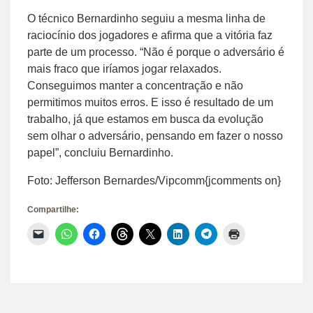
O técnico Bernardinho seguiu a mesma linha de
raciocínio dos jogadores e afirma que a vitória faz
parte de um processo. “Não é porque o adversário é
mais fraco que iríamos jogar relaxados.
Conseguimos manter a concentração e não
permitimos muitos erros. E isso é resultado de um
trabalho, já que estamos em busca da evolução
sem olhar o adversário, pensando em fazer o nosso
papel”, concluiu Bernardinho.
Foto: Jefferson Bernardes/Vipcomm{jcomments on}
Compartilhe:
Clique
Clique
Clique
Clique
Clique
Clique
Clique
Clique
para
para
para
para
para
para
para
para
enviar
compartilhar
compartilhar
compartilhar
compartilhar
compartilhar
compartilhar
imprimir(abre
um
no
no
no
no
no
no
em
link
WhatsApp(abre
Facebook(abre
Threads(abre
X(abre
LinkedIn(abre
Telegram(abre
nova
por
em
em
em
em
em
em
janela)
e-
nova
nova
nova
nova
nova
nova
mail
janela)
janela)
janela)
janela)
janela)
janela)
para