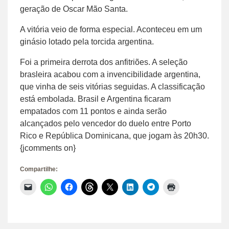
geração de Oscar Mão Santa.
A vitória veio de forma especial. Aconteceu em um
ginásio lotado pela torcida argentina.
Foi a primeira derrota dos anfitriões. A seleção
brasleira acabou com a invencibilidade argentina,
que vinha de seis vitórias seguidas. A classificação
está embolada. Brasil e Argentina ficaram
empatados com 11 pontos e ainda serão
alcançados pelo vencedor do duelo entre Porto
Rico e República Dominicana, que jogam às 20h30.
{jcomments on}
Compartilhe:
Clique
Clique
Clique
Clique
Clique
Clique
Clique
Clique
para
para
para
para
para
para
para
para
enviar
compartilhar
compartilhar
compartilhar
compartilhar
compartilhar
compartilhar
imprimir(abre
um
no
no
no
no
no
no
em
link
WhatsApp(abre
Facebook(abre
Threads(abre
X(abre
LinkedIn(abre
Telegram(abre
nova
por
em
em
em
em
em
em
janela)
e-
nova
nova
nova
nova
nova
nova