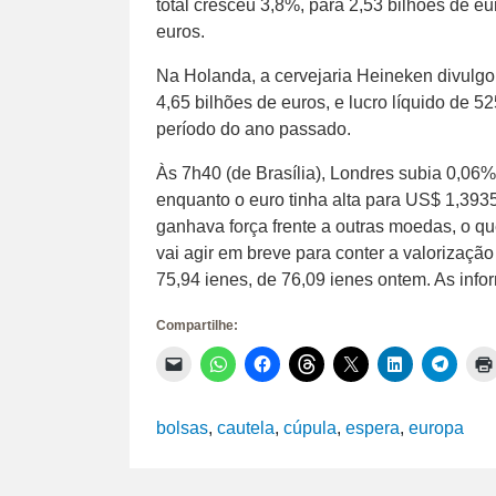
total cresceu 3,8%, para 2,53 bilhões de e
euros.
Na Holanda, a cervejaria Heineken divulgou
4,65 bilhões de euros, e lucro líquido de 
período do ano passado.
Às 7h40 (de Brasília), Londres subia 0,06%
enquanto o euro tinha alta para US$ 1,393
ganhava força frente a outras moedas, o q
vai agir em breve para conter a valorização
75,94 ienes, de 76,09 ienes ontem. As inf
Compartilhe:
Clique
Clique
Clique
Clique
Clique
Clique
Clique
para
para
para
para
para
para
para
enviar
compartilhar
compartilhar
compartilhar
compartilhar
compartilhar
compar
um
no
no
no
no
no
no
link
WhatsApp(abre
Facebook(abre
Threads(abre
X(abre
LinkedIn(abr
Telegr
bolsas
,
cautela
,
cúpula
,
espera
,
europa
por
em
em
em
em
em
em
e-
nova
nova
nova
nova
nova
nova
mail
janela)
janela)
janela)
janela)
janela)
janela)
para
um