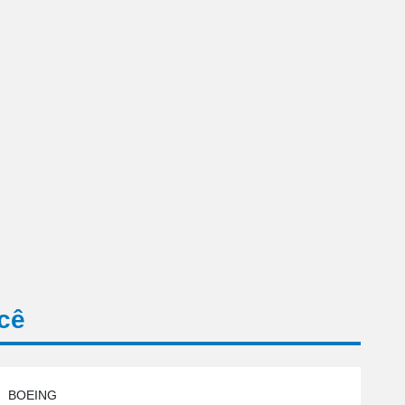
cê
BOEING