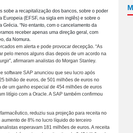
M
s sobe a recapitalização dos bancos, sobre o poder
a Europeia (EFSF, na sigla em inglês) e sobre o
da Grécia. “No entanto, com o cancelamento da
peramos receber apenas uma direção geral, com
eo, da Nomura.
ercados em alerta e pode provocar decepção. “As
ar pelo menos alguns dias depois de um acordo na
rgir”, afirmaram analistas do Morgan Stanley.
 de software SAP anunciou que seu lucro após
,25 bilhão de euros, de 501 milhões de euros no
 de um ganho especial de 454 milhões de euros
um litígio com a Oracle. A SAP também confirmou
farmacêutico, reduziu sua projeção para receita no
aumento de 8% no lucro líquido do terceiro
 analistas esperavam 181 milhões de euros. A receita