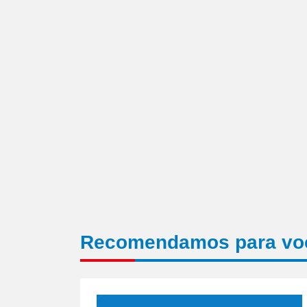
amigo(abre
em
nova
janela)
Recomendamos para vo