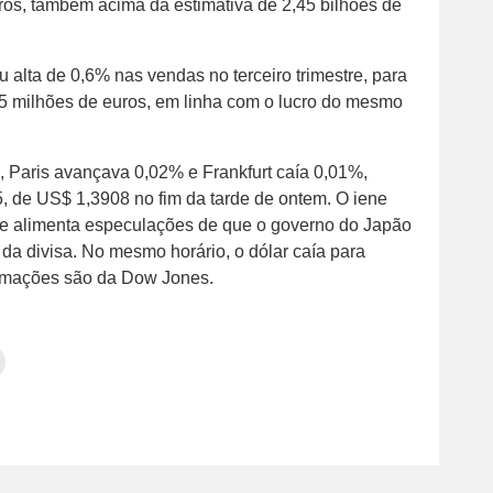
uros, também acima da estimativa de 2,45 bilhões de
 alta de 0,6% nas vendas no terceiro trimestre, para
525 milhões de euros, em linha com o lucro do mesmo
, Paris avançava 0,02% e Frankfurt caía 0,01%,
5, de US$ 1,3908 no fim da tarde de ontem. O iene
ue alimenta especulações de que o governo do Japão
 da divisa. No mesmo horário, o dólar caía para
ormações são da Dow Jones.
Clique
para
tilhar
imprimir(abre
em
e
am(abre
nova
janela)