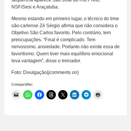
NSF/Sesi e Araçatuba.
Mesmo estando em primeiro lugar, o técnico do time
são-carlense Zé Sérgio afirma que não considera o
Objetivo São Carlos favorito. Pelo contrário, tem
preocupações. “Final é complicado. Tem
nervosismo, ansiedade. Portanto não existe essa de
favoritismo. Quem tiver mais equilíbrio emocional
leva vantagem”, disse o treinador.
Foto: Divulgação{jcomments on}
Compartilhe:
Clique
Clique
Clique
Clique
Clique
Clique
Clique
Clique
para
para
para
para
para
para
para
para
enviar
compartilhar
compartilhar
compartilhar
compartilhar
compartilhar
compartilhar
imprimir(abre
um
no
no
no
no
no
no
em
link
WhatsApp(abre
Facebook(abre
Threads(abre
X(abre
LinkedIn(abre
Telegram(abre
nova
por
em
em
em
em
em
em
janela)
e-
nova
nova
nova
nova
nova
nova
mail
janela)
janela)
janela)
janela)
janela)
janela)
para
um