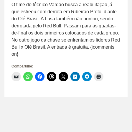
O time do técnico Vardão busca a reabilitação já
que estreou com derrota em Ribeirão Preto, diante
do Olé Brasil. A Lusa também não pontou, sendo
derrotada pelo Red Bull. Passam para as quartas-
de-final os dois primeiros colocados de cada grupo.
No outro jogo da chave se enfrentam os lideres Red
Bull x Olé Brasil. A entrada é gratuita. {jcomments
on}
Compartilhe:
Clique
Clique
Clique
Clique
Clique
Clique
Clique
Clique
para
para
para
para
para
para
para
para
enviar
compartilhar
compartilhar
compartilhar
compartilhar
compartilhar
compartilhar
imprimir(abre
um
no
no
no
no
no
no
em
link
WhatsApp(abre
Facebook(abre
Threads(abre
X(abre
LinkedIn(abre
Telegram(abre
nova
por
em
em
em
em
em
em
janela)
e-
nova
nova
nova
nova
nova
nova
mail
janela)
janela)
janela)
janela)
janela)
janela)
para
um
amigo(abre
em
nova
janela)