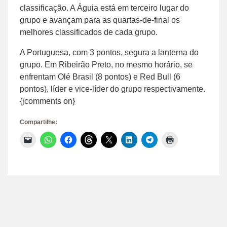
classificação. A Águia está em terceiro lugar do
grupo e avançam para as quartas-de-final os
melhores classificados de cada grupo.
A Portuguesa, com 3 pontos, segura a lanterna do
grupo. Em Ribeirão Preto, no mesmo horário, se
enfrentam Olé Brasil (8 pontos) e Red Bull (6
pontos), líder e vice-líder do grupo respectivamente.
{jcomments on}
Compartilhe:
Clique
Clique
Clique
Clique
Clique
Clique
Clique
Clique
para
para
para
para
para
para
para
para
enviar
compartilhar
compartilhar
compartilhar
compartilhar
compartilhar
compartilhar
imprimir(abre
um
no
no
no
no
no
no
em
link
WhatsApp(abre
Facebook(abre
Threads(abre
X(abre
LinkedIn(abre
Telegram(abre
nova
por
em
em
em
em
em
em
janela)
e-
nova
nova
nova
nova
nova
nova
mail
janela)
janela)
janela)
janela)
janela)
janela)
para
um
amigo(abre
em
nova
janela)