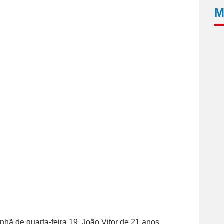
M
nhã de quarta-feira 19, João Vitor de 21 anos,