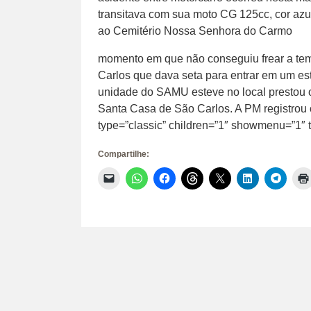
transitava com sua moto CG 125cc, cor azu
ao Cemitério Nossa Senhora do Carmo
momento em que não conseguiu frear a temp
Carlos que dava seta para entrar em um e
unidade do SAMU esteve no local prestou 
Santa Casa de São Carlos. A PM registrou o
type=”classic” children=”1″ showmenu=”1″ t
Compartilhe:
Clique
Clique
Clique
Clique
Clique
Clique
Clique
para
para
para
para
para
para
para
enviar
compartilhar
compartilhar
compartilhar
compartilhar
compartilhar
compar
um
no
no
no
no
no
no
link
WhatsApp(abre
Facebook(abre
Threads(abre
X(abre
LinkedIn(abr
Telegr
por
em
em
em
em
em
em
e-
nova
nova
nova
nova
nova
nova
mail
janela)
janela)
janela)
janela)
janela)
janela)
para
um
amigo(abre
em
nova
janela)