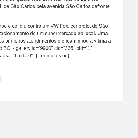
l, de São Carlos pela avenida São Carlos defronte
o e colidiu contra um VW Fox, cor preto, de São
stacionamento de um supermercado no local. Uma
os primeiros atendimentos e encaminhou a vítima a
 BO. {igallery id=”9900″ cid=”335″ pid=”1″
ags=”” limit=”0″} {jcomments on}
Clique
para
tilhar
imprimir(abre
em
e
am(abre
nova
janela)