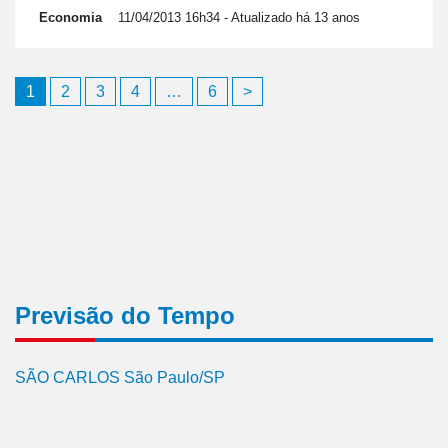
Economia
11/04/2013 16h34
- Atualizado há 13 anos
Paginação
1
2
3
4
…
6
>
de
posts
Previsão do Tempo
SÃO CARLOS São Paulo/SP