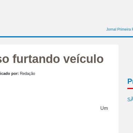
Jornal Primeira
so furtando veículo
icado por:
Redação
P
SÃ
Um