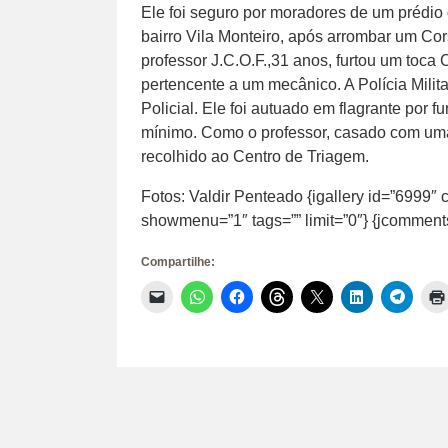
Ele foi seguro por moradores de um prédio
bairro Vila Monteiro, após arrombar um Cors
professor J.C.O.F.,31 anos, furtou um toca C
pertencente a um mecânico. A Polícia Mili
Policial. Ele foi autuado em flagrante por f
mínimo. Como o professor, casado com uma 
recolhido ao Centro de Triagem.
Fotos: Valdir Penteado {igallery id=”6999″ 
showmenu=”1″ tags=”” limit=”0″} {jcomment
Compartilhe:
Clique
Clique
Clique
Clique
Clique
Clique
Clique
para
para
para
para
para
para
para
enviar
compartilhar
compartilhar
compartilhar
compartilhar
compartilhar
compar
um
no
no
no
no
no
no
link
WhatsApp(abre
Facebook(abre
Threads(abre
X(abre
LinkedIn(abr
Telegr
por
em
em
em
em
em
em
e-
nova
nova
nova
nova
nova
nova
mail
janela)
janela)
janela)
janela)
janela)
janela)
para
um
amigo(abre
em