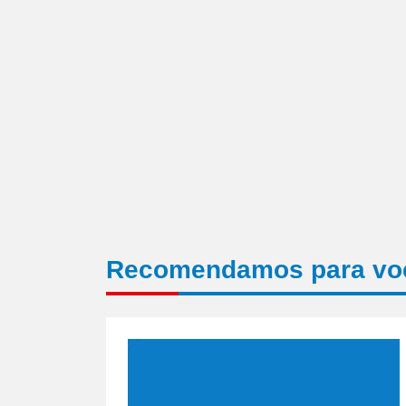
nova
janela)
Recomendamos para vo