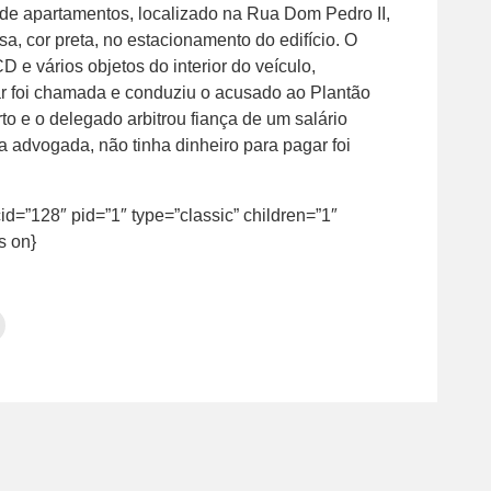
 de apartamentos, localizado na Rua Dom Pedro II,
a, cor preta, no estacionamento do edifício. O
D e vários objetos do interior do veículo,
tar foi chamada e conduziu o acusado ao Plantão
urto e o delegado arbitrou fiança de um salário
advogada, não tinha dinheiro para pagar foi
cid=”128″ pid=”1″ type=”classic” children=”1″
s on}
Clique
para
tilhar
imprimir(abre
em
e
am(abre
nova
janela)