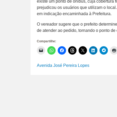
existe um ponto de ônibus, cuja cobertura f
prejudicou os usuários que utilizam o loca
em indicação encaminhada à Prefeitura.
O vereador sugere que o prefeito determine
de atender ao pedido, tornando o ponto de 
Compartilhe:
Clique
Clique
Clique
Clique
Clique
Clique
Clique
para
para
para
para
para
para
para
enviar
compartilhar
compartilhar
compartilhar
compartilhar
compartilhar
compar
um
no
no
no
no
no
no
link
WhatsApp(abre
Facebook(abre
Threads(abre
X(abre
LinkedIn(abr
Telegr
Avenida José Pereira Lopes
por
em
em
em
em
em
em
e-
nova
nova
nova
nova
nova
nova
mail
janela)
janela)
janela)
janela)
janela)
janela)
para
um
amigo(abre
em
nova
janela)