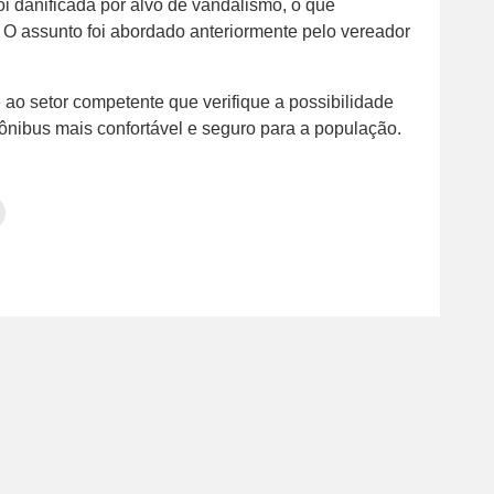
oi danificada por alvo de vandalismo, o que
l. O assunto foi abordado anteriormente pelo vereador
 ao setor competente que verifique a possibilidade
ônibus mais confortável e seguro para a população.
Clique
para
tilhar
imprimir(abre
em
e
am(abre
nova
janela)