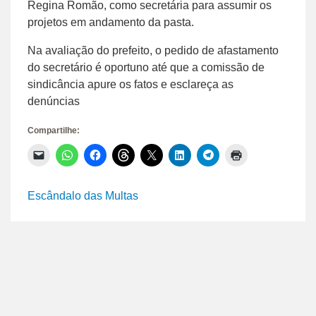
Regina Romão, como secretária para assumir os
projetos em andamento da pasta.
Na avaliação do prefeito, o pedido de afastamento
do secretário é oportuno até que a comissão de
sindicância apure os fatos e esclareça as
denúncias
Compartilhe:
Clique
Clique
Clique
Clique
Clique
Clique
Clique
Clique
para
para
para
para
para
para
para
para
enviar
compartilhar
compartilhar
compartilhar
compartilhar
compartilhar
compartilhar
imprimir(abre
um
no
no
no
no
no
no
em
link
WhatsApp(abre
Facebook(abre
Threads(abre
X(abre
LinkedIn(abre
Telegram(abre
nova
Escândalo das Multas
por
em
em
em
em
em
em
janela)
e-
nova
nova
nova
nova
nova
nova
mail
janela)
janela)
janela)
janela)
janela)
janela)
para
um
amigo(abre
em
nova
janela)