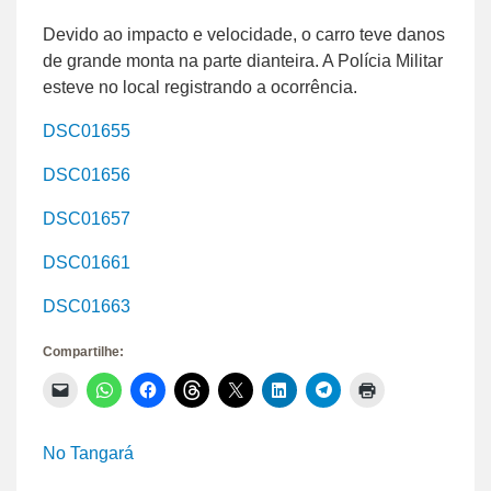
Devido ao impacto e velocidade, o carro teve danos
de grande monta na parte dianteira. A Polícia Militar
esteve no local registrando a ocorrência.
DSC01655
DSC01656
DSC01657
DSC01661
DSC01663
Compartilhe:
Clique
Clique
Clique
Clique
Clique
Clique
Clique
Clique
para
para
para
para
para
para
para
para
enviar
compartilhar
compartilhar
compartilhar
compartilhar
compartilhar
compartilhar
imprimir(abre
um
no
no
no
no
no
no
em
link
WhatsApp(abre
Facebook(abre
Threads(abre
X(abre
LinkedIn(abre
Telegram(abre
nova
No Tangará
por
em
em
em
em
em
em
janela)
e-
nova
nova
nova
nova
nova
nova
mail
janela)
janela)
janela)
janela)
janela)
janela)